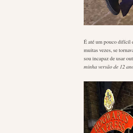
É até um pouco difícil
muitas vezes, se tornav
sou incapaz de usar ou
minha versão de 12 an