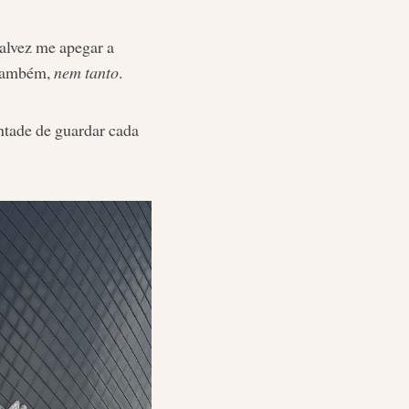
talvez me apegar a
 também,
nem tanto
.
ntade de guardar cada