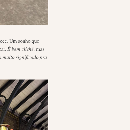
ntece. Um sonho que
zar.
É bem clichê,
mas
m muito significado pra