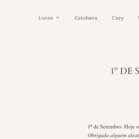
Skip
to
Cotidiano
Cozy
Livros
content
1º DE
1º de Setembro: Hoje o
Obrigada alguém aleató