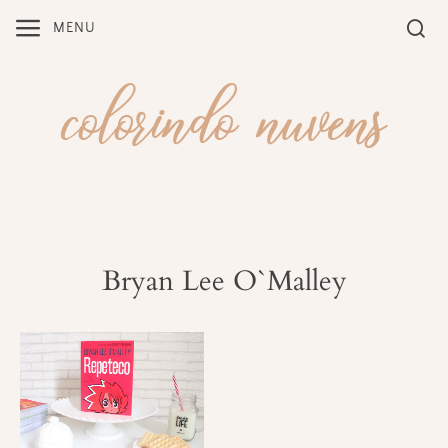
Skip
MENU
to
content
Bryan Lee O`Malley