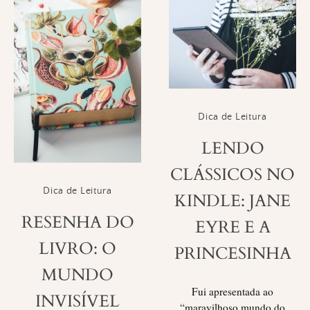
Dica de Leitura
LENDO
CLÁSSICOS NO
Dica de Leitura
KINDLE: JANE
RESENHA DO
EYRE E A
LIVRO: O
PRINCESINHA
MUNDO
Fui apresentada ao
INVISÍVEL
“maravilhoso mundo do