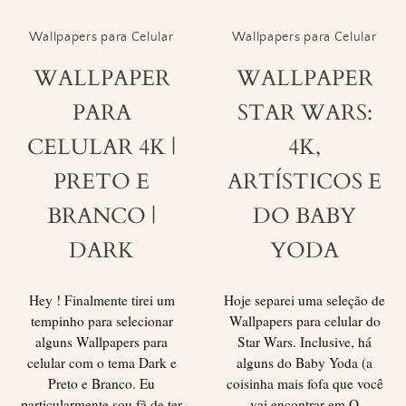
Wallpapers para Celular
Wallpapers para Celular
WALLPAPER
WALLPAPER
PARA
STAR WARS:
CELULAR 4K |
4K,
PRETO E
ARTÍSTICOS E
BRANCO |
DO BABY
DARK
YODA
Hey ! Finalmente tirei um
Hoje separei uma seleção de
tempinho para selecionar
Wallpapers para celular do
alguns Wallpapers para
Star Wars. Inclusive, há
celular com o tema Dark e
alguns do Baby Yoda (a
Preto e Branco. Eu
coisinha mais fofa que você
particularmente sou fã de ter
vai encontrar em O