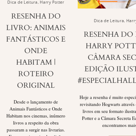
Dica de Leitura
,
Harry Potter
RESENHA DO
Dica de Leitura
,
Harr
LIVRO: ANIMAIS
RESENHA DO 
FANTÁSTICOS E
HARRY POTTE
ONDE
CÂMARA SE
HABITAM |
EDIÇÃO ILU
ROTEIRO
#ESPECIALHA
ORIGINAL
Hoje a resenha é muito especia
Desde o lançamento de
revisitando Hogwarts através 
Animais Fantásticos e Onde
livros em seu formato ilust
Habitam nos cinemas, inúmero
Potter e a Câmara Secreta Ed
livros a respeito da obra
encontramos mai
passaram a surgir nas livrarias.