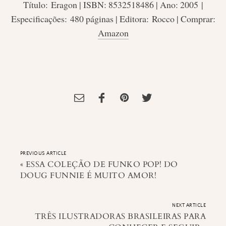
Título: Eragon | ISBN: 8532518486 | Ano: 2005 |
Especificações: 480 páginas | Editora: Rocco | Comprar:
Amazon
Tagged:
christopher paolini
,
ciclo da herança
,
Editora Rocco
,
Eragon
,
Infanto Juvenil
,
livros de fantasia
,
Resenha de Livro
,
resenha livro
eragon
PREVIOUS ARTICLE
«
ESSA COLEÇÃO DE FUNKO POP! DO
DOUG FUNNIE É MUITO AMOR!
NEXT ARTICLE
TRÊS ILUSTRADORAS BRASILEIRAS PARA