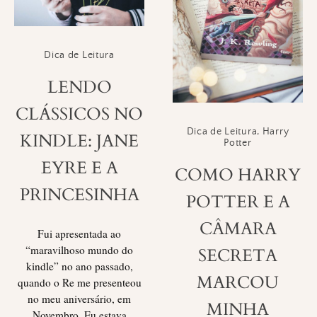
Dica de Leitura
LENDO
CLÁSSICOS NO
Dica de Leitura
,
Harry
KINDLE: JANE
Potter
EYRE E A
COMO HARRY
PRINCESINHA
POTTER E A
CÂMARA
Fui apresentada ao
“maravilhoso mundo do
SECRETA
kindle” no ano passado,
MARCOU
quando o Re me presenteou
no meu aniversário, em
MINHA
Novembro. Eu estava