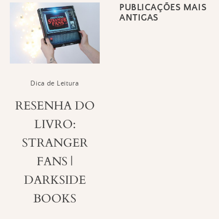
PUBLICAÇÕES MAIS
Navegação
ANTIGAS
por
posts
Dica de Leitura
RESENHA DO
LIVRO:
STRANGER
FANS |
DARKSIDE
BOOKS