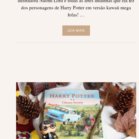
ilustradora Naomi Lord e todas as artes lindinhas que ela fez
dos personagens de Harry Potter em versão kawaii mega
fofas! …
LEIA MAIS