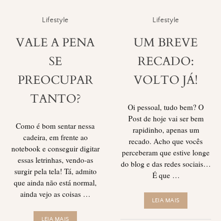
Lifestyle
Lifestyle
VALE A PENA
UM BREVE
SE
RECADO:
PREOCUPAR
VOLTO JÁ!
TANTO?
Oi pessoal, tudo bem? O
Post de hoje vai ser bem
Como é bom sentar nessa
rapidinho, apenas um
cadeira, em frente ao
recado. Acho que vocês
notebook e conseguir digitar
perceberam que estive longe
essas letrinhas, vendo-as
do blog e das redes sociais…
surgir pela tela! Tá, admito
É que …
que ainda não está normal,
ainda vejo as coisas …
LEIA MAIS
LEIA MAIS