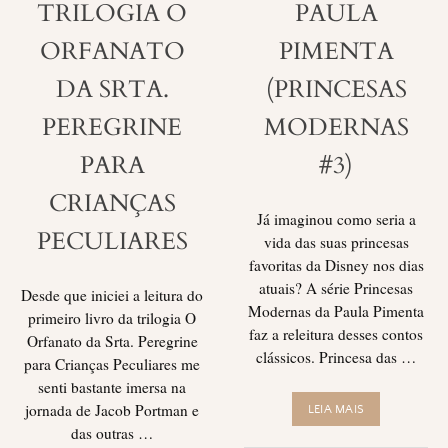
TRILOGIA O
PAULA
ORFANATO
PIMENTA
DA SRTA.
(PRINCESAS
PEREGRINE
MODERNAS
PARA
#3)
CRIANÇAS
Já imaginou como seria a
PECULIARES
vida das suas princesas
favoritas da Disney nos dias
atuais? A série Princesas
Desde que iniciei a leitura do
Modernas da Paula Pimenta
primeiro livro da trilogia O
faz a releitura desses contos
Orfanato da Srta. Peregrine
clássicos. Princesa das …
para Crianças Peculiares me
senti bastante imersa na
jornada de Jacob Portman e
LEIA MAIS
das outras …