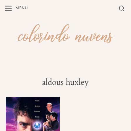
Skip
MENU
to
content
aldous huxley