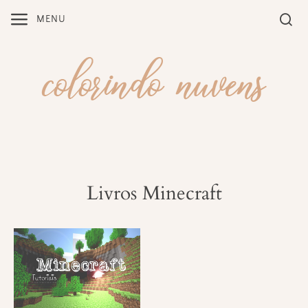
Skip
MENU
to
content
Livros Minecraft