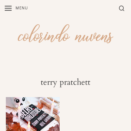
Skip
MENU
to
content
terry pratchett