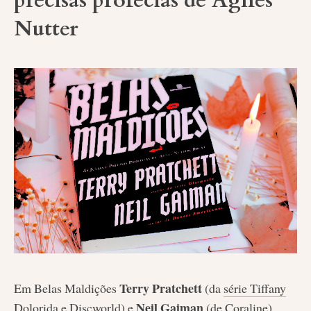
precisas profecias de Agnes
Nutter
Terry Pratchett
Em Belas Maldições
(da
série Tiffany
Neil Gaiman
Dolorida
e Discworld) e
(de
Coraline
)