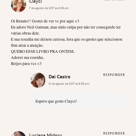
Clayci
7 de agosto de 2017 às 8:39 am
Oi Renato!! Gostei de ver vc por aqui <3
Eu adoro Neil Gaiman, mas sinto culpa por não ter conseguido ler
várias obras dele.
E sua resenha me deixou curiosa, fora que os quotes que selecionou
tbm atrai a atenção.
QUERO ESSE LIVRO PRA ONTEM..
Adorei sua resenha..
Beijos para vcs <3
RESPONDER
Dai Castro
21 de agosto de 2017 às 8:59 pm
Espero que goste Clayci!
RESPONDER
Luciana Midory