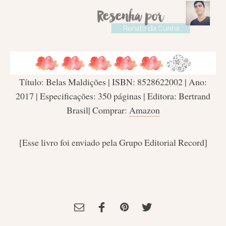
Título: Belas Maldições | ISBN: 8528622002 | Ano:
2017 | Especificações: 350 páginas | Editora: Bertrand
Brasil| Comprar:
Amazon
[Esse livro foi enviado pela Grupo Editorial Record]
Tagged:
belas maldiçoes
,
Comédia
,
Editora Parceira
,
Grupo Editorial
Record
,
Neil Gaiman
,
Resenha de Livro
,
terry pratchett