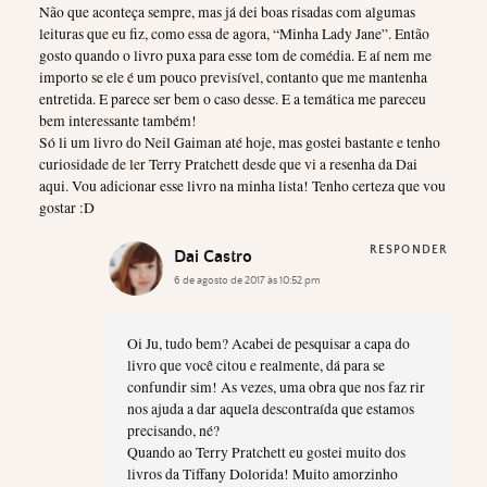
Não que aconteça sempre, mas já dei boas risadas com algumas
leituras que eu fiz, como essa de agora, “Minha Lady Jane”. Então
gosto quando o livro puxa para esse tom de comédia. E aí nem me
importo se ele é um pouco previsível, contanto que me mantenha
entretida. E parece ser bem o caso desse. E a temática me pareceu
bem interessante também!
Só li um livro do Neil Gaiman até hoje, mas gostei bastante e tenho
curiosidade de ler Terry Pratchett desde que vi a resenha da Dai
aqui. Vou adicionar esse livro na minha lista! Tenho certeza que vou
gostar :D
RESPONDER
Dai Castro
6 de agosto de 2017 às 10:52 pm
Oi Ju, tudo bem? Acabei de pesquisar a capa do
livro que você citou e realmente, dá para se
confundir sim! As vezes, uma obra que nos faz rir
nos ajuda a dar aquela descontraída que estamos
precisando, né?
Quando ao Terry Pratchett eu gostei muito dos
livros da Tiffany Dolorida! Muito amorzinho