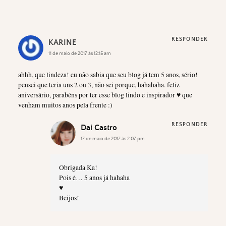
RESPONDER
KARINE
11 de maio de 2017 às 12:15 am
ahhh, que lindeza! eu não sabia que seu blog já tem 5 anos, sério!
pensei que teria uns 2 ou 3, não sei porque, hahahaha. feliz
aniversário, parabéns por ter esse blog lindo e inspirador ♥ que
venham muitos anos pela frente :)
RESPONDER
Dai Castro
17 de maio de 2017 às 2:07 pm
Obrigada Ka!
Pois é… 5 anos já hahaha
♥
Beijos!