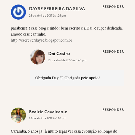
RESPONDER
DAYSE FERREIRA DA SILVA
25 de abril de 2017 às 1:25 pm
parabéns!!! esse blog é lindo! bem escrito e a Dai ,é super dedicada.
amooo esse cantinho.
http://escreverdayse.blogspot.com.br
RESPONDER
Dai Castro
27 de abril de 2017 às 6:48 pm
Obrigada Day ♡ Obrigada pelo apoio!
RESPONDER
Beatriz Cavalcante
25 de abril de 2017 às 1:56 pm
Caramba, 5 anos já! É muito legal ver essa evolução ao longo do