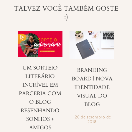
TALVEZ VOCÊ TAMBÉM GOSTE
:)
UM SORTEIO
BRANDING
LITERÁRIO
BOARD | NOVA
INCRÍVEL EM
IDENTIDADE
PARCERIA COM
VISUAL DO
O BLOG
BLOG
RESENHANDO
26 de setembro de
SONHOS +
2018
AMIGOS