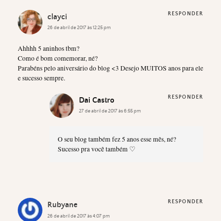
RESPONDER
clayci
26 de abril de 2017 às 12:25 pm
Ahhhh 5 aninhos tbm?
Como é bom comemorar, né?
Parabéns pelo aniversário do blog <3 Desejo MUITOS anos para ele
e sucesso sempre.
RESPONDER
Dai Castro
27 de abril de 2017 às 6:55 pm
O seu blog também fez 5 anos esse mês, né?
Sucesso pra você também ♡
RESPONDER
Rubyane
26 de abril de 2017 às 4:07 pm