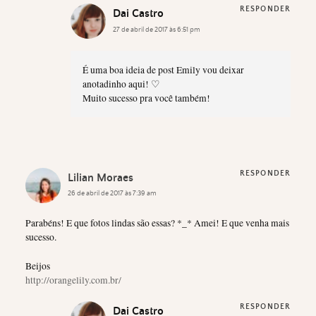
RESPONDER
Dai Castro
27 de abril de 2017 às 6:51 pm
É uma boa ideia de post Emily vou deixar
anotadinho aqui! ♡
Muito sucesso pra você também!
RESPONDER
Lilian Moraes
26 de abril de 2017 às 7:39 am
Parabéns! E que fotos lindas são essas? *_* Amei! E que venha mais
sucesso.
Beijos
http://orangelily.com.br/
RESPONDER
Dai Castro