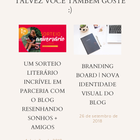
TALVEZ VOCÊ TAMBÉM GOSTE
:)
UM SORTEIO
BRANDING
LITERÁRIO
BOARD | NOVA
INCRÍVEL EM
IDENTIDADE
PARCERIA COM
VISUAL DO
O BLOG
BLOG
RESENHANDO
26 de setembro de
SONHOS +
2018
AMIGOS