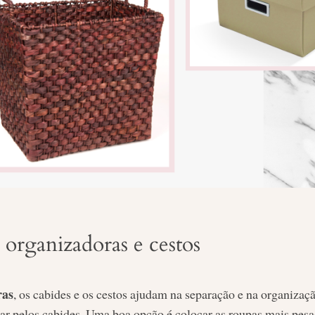
s organizadoras e cestos
ras
, os cabides e os cestos ajudam na separação e na organizaçã
pelos cabides. Uma boa opção é colocar as roupas mais pesa