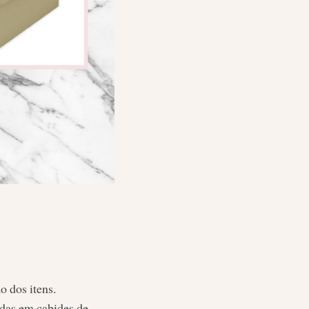
o dos itens.
das em cabides de