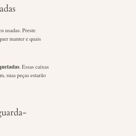
adas
os usadas. Preste
quer manter e quais
iquetadas
. Essas caixas
m, suas peças estarão
guarda-