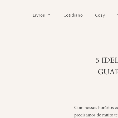
Skip
to
Cotidiano
Cozy
Livros
content
5 IDE
GUAR
Com nossos horários ca
precisamos de muito te