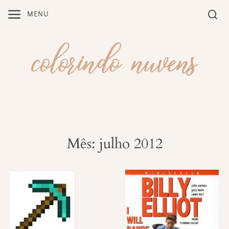
Skip
MENU
to
content
Mês: julho 2012