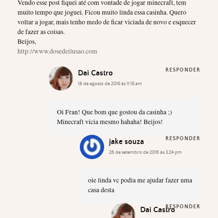
Vendo esse post fiquei até com vontade de jogar minecraft, tem
muito tempo que joguei. Ficou muito linda essa casinha. Quero
voltar a jogar, mais tenho medo de ficar viciada de novo e esquecer
de fazer as coisas.
Beijos,
http://www.dosedeilusao.com
RESPONDER
Dai Castro
18 de agosto de 2015 às 11:15 am
Oi Fran! Que bom que gostou da casinha ;)
Minecraft vicia mesmo hahaha! Beijos!
RESPONDER
jake souza
26 de setembro de 2016 às 3:24 pm
oie linda vc podia me ajudar fazer uma
casa desta
RESPONDER
Dai Castro