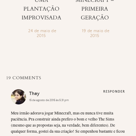
UMA
MINECRAFT –
PLANTAÇÃO
PRIMEIRA
IMPROVISADA
GERAÇÃO
24 de maio de
19 de maio de
2015
2015
19 COMMENTS
RESPONDER
Thay
15 de agosto de 2015 às 5:31 pm
Meu irmão adorava jogar Minecraft, mas eu nunca tive muita
paciência. Pra construir ainda prefiro o bom e velho The Sims
(mesmo que as propostas seja, na verdade, bem diferentes). De
qualquer forma, gostei da sua criação! Se empenhou bastante e ficou