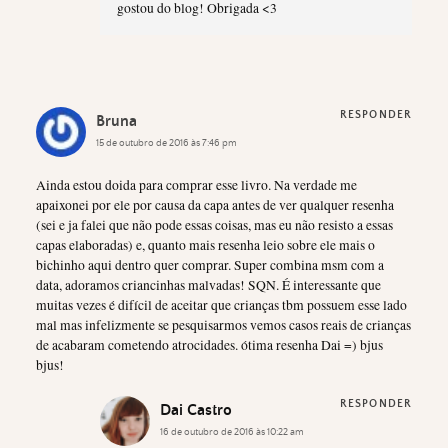
gostou do blog! Obrigada <3
RESPONDER
Bruna
15 de outubro de 2016 às 7:46 pm
Ainda estou doida para comprar esse livro. Na verdade me
apaixonei por ele por causa da capa antes de ver qualquer resenha
(sei e ja falei que não pode essas coisas, mas eu não resisto a essas
capas elaboradas) e, quanto mais resenha leio sobre ele mais o
bichinho aqui dentro quer comprar. Super combina msm com a
data, adoramos criancinhas malvadas! SQN. É interessante que
muitas vezes é difícil de aceitar que crianças tbm possuem esse lado
mal mas infelizmente se pesquisarmos vemos casos reais de crianças
de acabaram cometendo atrocidades. ótima resenha Dai =) bjus
bjus!
RESPONDER
Dai Castro
16 de outubro de 2016 às 10:22 am