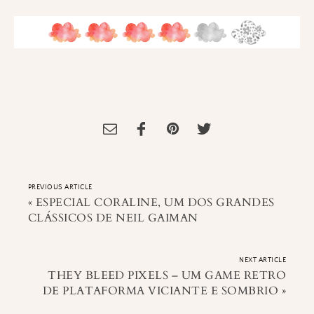
Tagged:
Darkside books
,
Livro
,
Menina Má
,
Resenha de Livro
,
Terror
PREVIOUS ARTICLE
«
ESPECIAL CORALINE, UM DOS GRANDES
CLÁSSICOS DE NEIL GAIMAN
NEXT ARTICLE
THEY BLEED PIXELS – UM GAME RETRO
DE PLATAFORMA VICIANTE E SOMBRIO
»