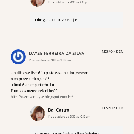
13 de outubro de 2016 às 9:13 pm
Obrigada Talita <3 Beijos!!
RESPONDER
DAYSE FERREIRA DA SILVA
14 de outubro de 2016 às 9:26 am
ameiiii esse livro!! o peste essa menina,rsrsrsrr
nem parece criança né?
o final é super perturbador .
É um dos meus preferidos^^
http://escreverdayse.blogspot.com.br/
RESPONDER
Dai Castro
14 de outubro de 2016 às 10:16 am
Siim muito pertubador o final hahaha :)