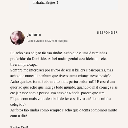
hahaha Beijos!!
RESPONDER
Juliana
12 de outubro de 2016 às 4:38 pm
Eu acho essa edição tãaaao linda! Acho que é uma das minhas
preferidas da Darkside. Achei muito genial essa ideia que eles
tiveram pra capa.
Sempre me interessei por livros de serial killers e psicopatas, mas
acho que nunca li nenhum que tivesse uma criança nessa posição.
Acho que isso torna tudo muito mais perturbador, né?! E essa é um
questão que acho que intriga todo mundo, quando o mal começa e se
ele já nasce com a pessoa. No caso da Rhoda, parece que sim.
Fiquei com mais vontade ainda de ler esse livro e tê-lo na minha
coleção :)
As fotos tão lindas como sempre e acho que o tema combinou muito
com o dia!
Beijos Dai!