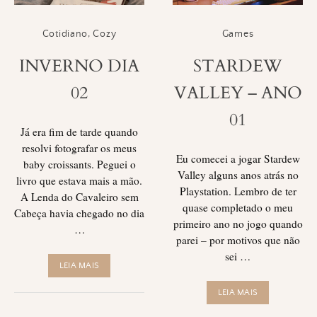
Cotidiano
,
Cozy
Games
INVERNO DIA
STARDEW
02
VALLEY – ANO
01
Já era fim de tarde quando
resolvi fotografar os meus
Eu comecei a jogar Stardew
baby croissants. Peguei o
Valley alguns anos atrás no
livro que estava mais a mão.
Playstation. Lembro de ter
A Lenda do Cavaleiro sem
quase completado o meu
Cabeça havia chegado no dia
primeiro ano no jogo quando
…
parei – por motivos que não
sei …
LEIA MAIS
LEIA MAIS