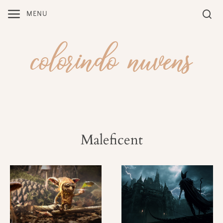
Skip
MENU
to
content
Maleficent