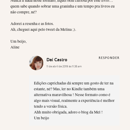
Nunca li nada nesse formato, fiquei bem curiosa por esse livro…
quem sabe quando sobrar uma graninha e um tempo pra livros eu
não compre, né?
Adorei a resenha e as fotos.
Ah, cheguei aqui pelo tweet da Melina ;).
Um beijo,
Aline
RESPONDER
Dai Castro
11 de abril de 2019 às 11:35 am
Edições caprichadas dá sempre um gosto de ter na
estante, né? Mas, ler no Kindle também uma
alternativa maravilhosa ! Nesse formato como é
algo mais visual, realmente a experiência é melhor
tendo a versão física.
Ahh muito obrigada, adoro o blog da Mel !
Um beijo