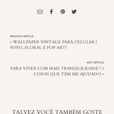
Tagged:
Darkside books
,
DarkSide Graphic Novel
,
floresta dos medos
,
Resenha de Livro
,
Resenha de Quadrinhos
PREVIOUS ARTICLE
«
WALLPAPER VINTAGE PARA CELULAR |
FOFO, FLORAL E POP ART!
NEXT ARTICLE
PARA VIVER COM MAIS TRANQUILIDADE | 3
COISAS QUE TEM ME AJUDADO
»
TALVEZ VOCÊ TAMBÉM GOSTE