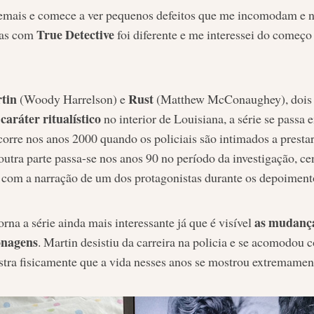
 demais e comece a ver pequenos defeitos que me incomodam e 
True Detective
 mas com
foi diferente e me interessei do começo 
tin
Rust
(Woody Harrelson) e
(Matthew McConaughey), dois p
caráter ritualístico
no interior de Louisiana, a série se pass
ocorre nos anos 2000 quando os policiais são intimados a prest
 outra parte passa-se nos anos 90 no período da investigação, 
om a narração de um dos protagonistas durante os depoiment
as mudanças
orna a série ainda mais interessante já que é visível
onagens
. Martin desistiu da carreira na policia e se acomodou 
stra fisicamente que a vida nesses anos se mostrou extremament