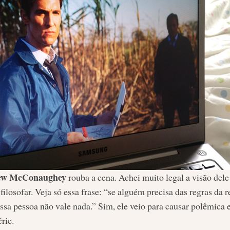
ew McConaughey
rouba a cena. Achei muito legal a visão dele 
ilosofar. Veja só essa frase: “se alguém precisa das regras da r
ssa pessoa não vale nada.” Sim, ele veio para causar polêmica 
rie.