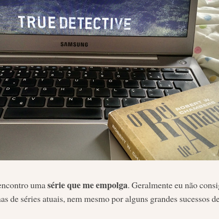
série que me empolga
encontro uma
. Geralmente eu não consi
as de séries atuais, nem mesmo por alguns grandes sucessos de 