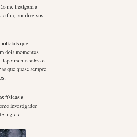
não me instigam a
ao fim, por diversos
oliciais que
a em dois momentos
ar depoimento sobre o
cenas que quase sempre
os.
 físicas e
como investigador
e ingrata.