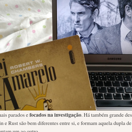
focados na investigação
ais parados e
. Há também grande des
tin e Rust são bem diferentes entre si, e formam aquela dupla 
ntam um ao outro.