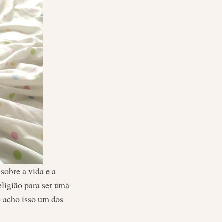
sobre a vida e a
eligião para ser uma
e acho isso um dos