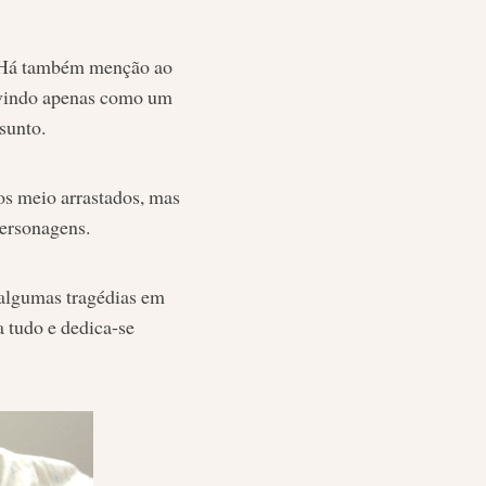
. Há também menção ao
ervindo apenas como um
sunto.
ios meio arrastados, mas
personagens.
e algumas tragédias em
a tudo e dedica-se