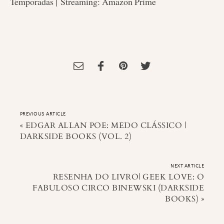
Temporadas | Streaming: Amazon Prime
Tagged:
amazon prime
,
homem castelo alto
,
philip k. dick
,
Resenha de
Série
,
Série de Tv
,
the man of high castle
PREVIOUS ARTICLE
«
EDGAR ALLAN POE: MEDO CLÁSSICO |
DARKSIDE BOOKS (VOL. 2)
NEXT ARTICLE
RESENHA DO LIVRO| GEEK LOVE: O
FABULOSO CIRCO BINEWSKI (DARKSIDE
BOOKS)
»