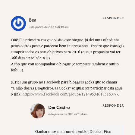
RESPONDER
Bea
3 de janeiro de 2016 às 8:49 am
Olá! É a primeira vez que visito este blogue, já dei uma olhadinha
pelos outros posts e parecem bem interessantes! Espero que consigas
cumprir todos os teus objetivos para 2016 (que, a propósito vai ter
366 dias e não 365 XD).
Acho que vou acompanhar o blogue (o template também é muito
fofo ;3).
(Criei um grupo no Facebook para bloggers geeks que se chama
“União dos/as Blogueiros/as Geeks” se quiseres participar está aqui
o link:
https://www.facebook.com/groups/1214953461851637/
).
RESPONDER
Dai Castro
4 de janeiro de 2016 às 11:34 am
Ganharemos mais um dia então :D haha! Fico