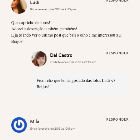
RESPONDER
Ludi
19 de fevereiro de 2016 às 9:30 pm
Que capricho de fotos!
Adorei a descrição também, parabéns!
E já to indo ver o último post que bati o olho e me interessou xD
Beijos!
RESPONDER
Dai Castro
20 de fevereiro de 2016 às 11:49 am
Fico feliz que tenha gostado das fotos Ludi <3
Beijos!!
RESPONDER
Mila
19 de fevereiro de 2016 às 10:11 pm