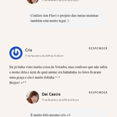
17 de fevereiro de 2016 às 5:15 pm
Confere sim Flavi o projeto das outras meninas
também está muito legal :)
RESPONDER
Cris
17 de fevereiro de 2016 às 10:28 am
Eu já tinha visto muita coisa da Yotsuba, mas confesso que não sabia
o nome dela e nem de qual anime era hahahaha As fotos ficaram
uma graça e ela é muito fofinha *-*
Beijos! =**
RESPONDER
Dai Castro
17 de fevereiro de 2016 às 5:16 pm
É muito fofa mesmo cris <3