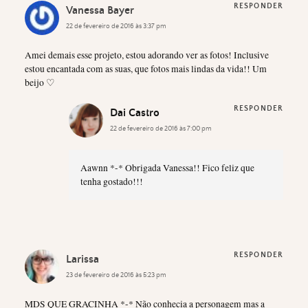
RESPONDER
Vanessa Bayer
22 de fevereiro de 2016 às 3:37 pm
Amei demais esse projeto, estou adorando ver as fotos! Inclusive
estou encantada com as suas, que fotos mais lindas da vida!! Um
beijo ♡
RESPONDER
Dai Castro
22 de fevereiro de 2016 às 7:00 pm
Aawnn *-* Obrigada Vanessa!! Fico feliz que
tenha gostado!!!
RESPONDER
Larissa
23 de fevereiro de 2016 às 5:23 pm
MDS QUE GRACINHA *-* Não conhecia a personagem mas a