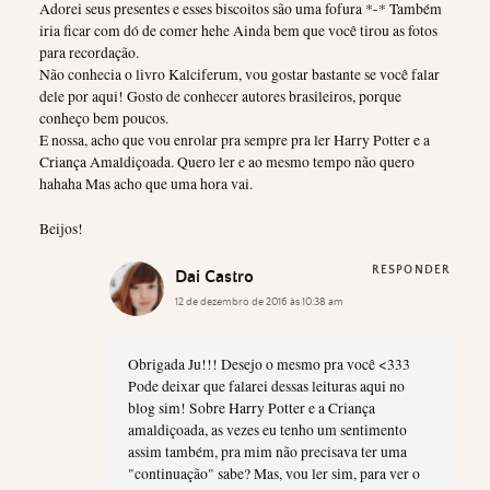
Adorei seus presentes e esses biscoitos são uma fofura *-* Também
iria ficar com dó de comer hehe Ainda bem que você tirou as fotos
para recordação.
Não conhecia o livro Kalciferum, vou gostar bastante se você falar
dele por aqui! Gosto de conhecer autores brasileiros, porque
conheço bem poucos.
E nossa, acho que vou enrolar pra sempre pra ler Harry Potter e a
Criança Amaldiçoada. Quero ler e ao mesmo tempo não quero
hahaha Mas acho que uma hora vai.
Beijos!
RESPONDER
Dai Castro
12 de dezembro de 2016 às 10:38 am
Obrigada Ju!!! Desejo o mesmo pra você <333
Pode deixar que falarei dessas leituras aqui no
blog sim! Sobre Harry Potter e a Criança
amaldiçoada, as vezes eu tenho um sentimento
assim também, pra mim não precisava ter uma
"continuação" sabe? Mas, vou ler sim, para ver o