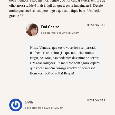
bons médicos, estou melhor. Temos que nos cuidar e estar sempre de
olho, nossa saúde é mais frágil do que a gente imagina né?! Desejo
muito que você se recupere logo e que tudo fique bem! Um beijo
grande ♡
RESPONDER
Dai Castro
8 de dezembro de 2016 às 5:26 pm
Nossa Vanessa, que susto você deve ter passado
também. É uma situação que nos deixa muito
frágil, né? Mas, não podemos desanimar e correr
atrás das soluções. Eu me sinto bem agora, espero
que você também consiga resolver o seu caso!
Bom ver você de volta! Beijos!
RESPONDER
Livia
8 de dezembro de 2016 às 10:43 am