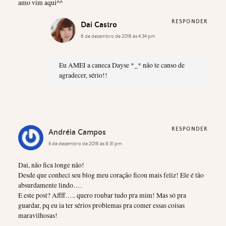
amo vim aqui^^
RESPONDER
Dai Castro
6 de dezembro de 2016 às 4:34 pm
Eu AMEI a caneca Dayse *_* não te canso de
agradecer, sério!!
RESPONDER
Andréia Campos
5 de dezembro de 2016 às 9:31 pm
Dai, não fica longe não!
Desde que conheci seu blog meu coração ficou mais feliz! Ele é tão
absurdamente lindo….
E este post? Affff….. quero roubar tudo pra mim! Mas só pra
guardar, pq eu ia ter sérios problemas pra comer essas coisas
maravilhosas!