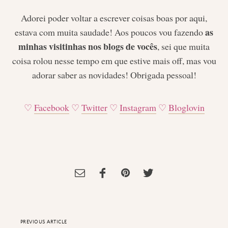
Adorei poder voltar a escrever coisas boas por aqui,
as
estava com muita saudade! Aos poucos vou fazendo
minhas visitinhas nos blogs de vocês
, sei que muita
coisa rolou nesse tempo em que estive mais off, mas vou
adorar saber as novidades! Obrigada pessoal!
♡
Facebook
♡
Twitter
♡
Instagram
♡
Bloglovin
Tagged:
Canecas
,
Especial Harry Potter
,
Harry Potter
,
Harry Potter e a
Criança Amaldiçoada
,
Inspiração
,
Livros
,
wishlist
PREVIOUS ARTICLE