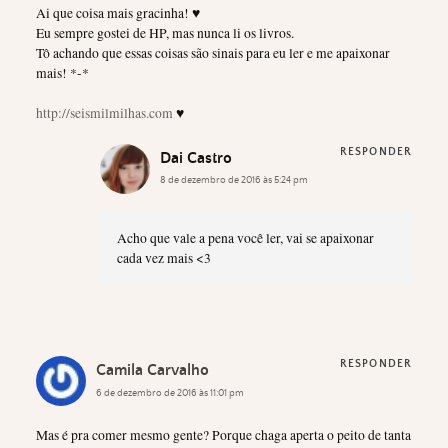
Ai que coisa mais gracinha! ♥
Eu sempre gostei de HP, mas nunca li os livros.
Tô achando que essas coisas são sinais para eu ler e me apaixonar
mais! *-*
http://seismilmilhas.com
♥
RESPONDER
Dai Castro
8 de dezembro de 2016 às 5:24 pm
Acho que vale a pena você ler, vai se apaixonar
cada vez mais <3
RESPONDER
Camila Carvalho
6 de dezembro de 2016 às 11:01 pm
Mas é pra comer mesmo gente? Porque chaga aperta o peito de tanta