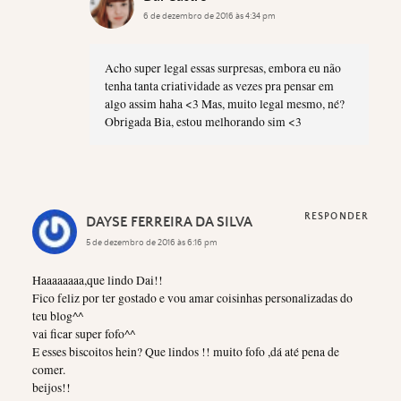
6 de dezembro de 2016 às 4:34 pm
Acho super legal essas surpresas, embora eu não
tenha tanta criatividade as vezes pra pensar em
algo assim haha <3 Mas, muito legal mesmo, né?
Obrigada Bia, estou melhorando sim <3
RESPONDER
DAYSE FERREIRA DA SILVA
5 de dezembro de 2016 às 6:16 pm
Haaaaaaaa,que lindo Dai!!
Fico feliz por ter gostado e vou amar coisinhas personalizadas do
teu blog^^
vai ficar super fofo^^
E esses biscoitos hein? Que lindos !! muito fofo ,dá até pena de
comer.
beijos!!