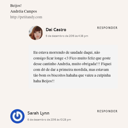
Beijos!
Andréia Campos
http://petitandy.com
RESPONDER
Dai Castro
6 de dezembro de 2016 às 4:38 pm
Eu estava morrendo de saudade daqui, não
consigo ficar longe <3 Fico muito feliz que goste
desse cantinho Andréia, muito obrigada!!! Fiquei
com dó de dar a primeira mordida, mas estavam
tão bom os biscoitos hahaha que valeu a culpinha
haha Beijos!!
RESPONDER
Sarah Lynn
6 de dezembro de 2016 às 10:28 pm