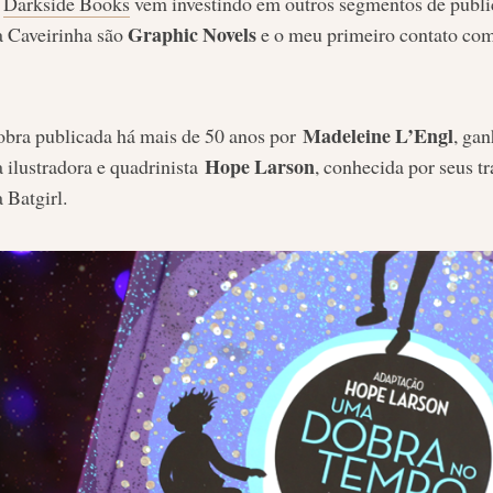
a
Darkside Books
vem investindo em outros segmentos de public
Graphic Novels
a Caveirinha são
e o meu primeiro contato com 
Madeleine L’Engl
bra publicada há mais de 50 anos por
, ga
Hope Larson
 ilustradora e quadrinista
, conhecida por seus t
 Batgirl.