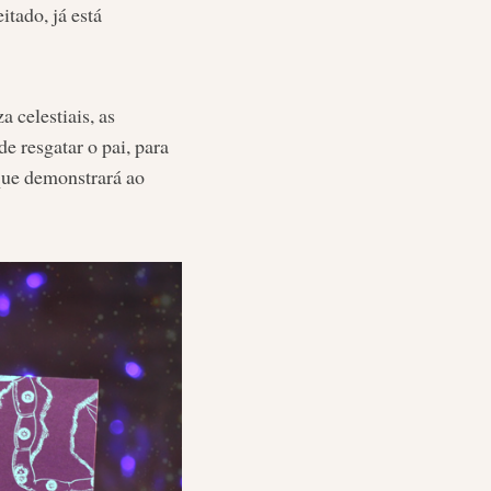
itado, já está
za celestiais, as
 resgatar o pai, para
que demonstrará ao