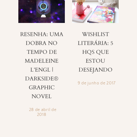
RESENHA: UMA
WISHLIST
DOBRA NO
LITERÁRIA: 5
TEMPO DE
HQS QUE
MADELEINE
ESTOU
L’ENGL |
DESEJANDO
DARKSIDE®
9 de junho de 2017
GRAPHIC
NOVEL
28 de abril de
2018