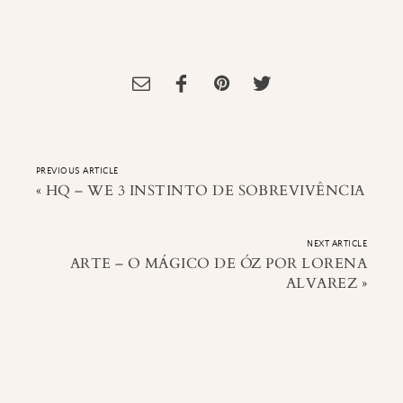
Tagged:
Bidu e Franjinha
,
História
,
Maurício de Sousa
,
Turma da
Mônica
PREVIOUS ARTICLE
«
HQ – WE 3 INSTINTO DE SOBREVIVÊNCIA
NEXT ARTICLE
ARTE – O MÁGICO DE ÓZ POR LORENA
ALVAREZ
»