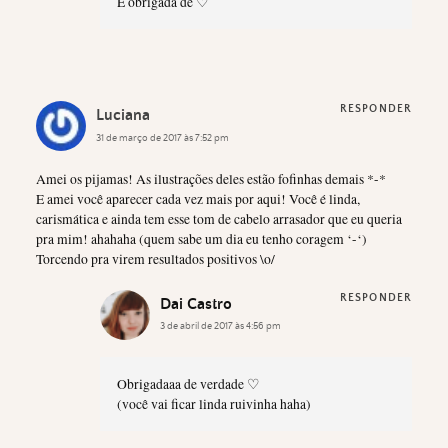
E obrigada de ♡
RESPONDER
Luciana
31 de março de 2017 às 7:52 pm
Amei os pijamas! As ilustrações deles estão fofinhas demais *-*
E amei você aparecer cada vez mais por aqui! Você é linda,
carismática e ainda tem esse tom de cabelo arrasador que eu queria
pra mim! ahahaha (quem sabe um dia eu tenho coragem ‘-‘)
Torcendo pra virem resultados positivos \o/
RESPONDER
Dai Castro
3 de abril de 2017 às 4:56 pm
Obrigadaaa de verdade ♡
(você vai ficar linda ruivinha haha)