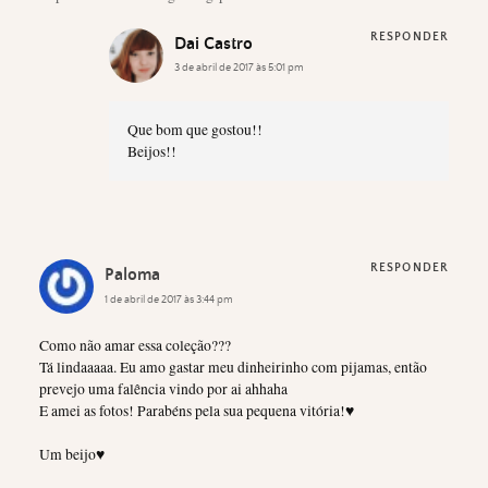
RESPONDER
Dai Castro
3 de abril de 2017 às 5:01 pm
Que bom que gostou!!
Beijos!!
RESPONDER
Paloma
1 de abril de 2017 às 3:44 pm
Como não amar essa coleção???
Tá lindaaaaa. Eu amo gastar meu dinheirinho com pijamas, então
prevejo uma falência vindo por ai ahhaha
E amei as fotos! Parabéns pela sua pequena vitória!♥
Um beijo♥