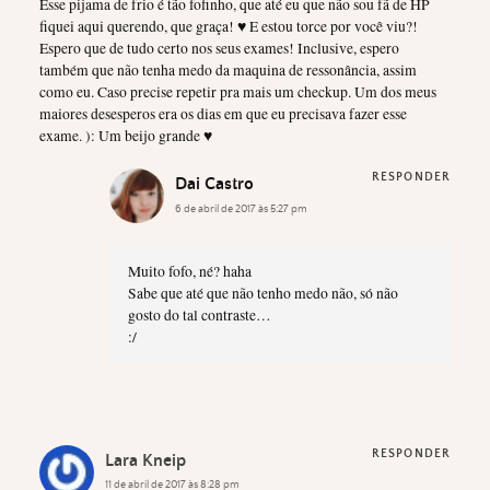
Esse pijama de frio é tão fofinho, que até eu que não sou fã de HP
fiquei aqui querendo, que graça! ♥ E estou torce por você viu?!
Espero que de tudo certo nos seus exames! Inclusive, espero
também que não tenha medo da maquina de ressonância, assim
como eu. Caso precise repetir pra mais um checkup. Um dos meus
maiores desesperos era os dias em que eu precisava fazer esse
exame. ): Um beijo grande ♥
RESPONDER
Dai Castro
6 de abril de 2017 às 5:27 pm
Muito fofo, né? haha
Sabe que até que não tenho medo não, só não
gosto do tal contraste…
:/
RESPONDER
Lara Kneip
11 de abril de 2017 às 8:28 pm