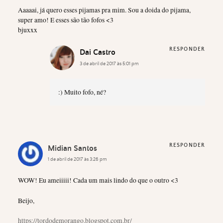
Aaaaai, já quero esses pijamas pra mim. Sou a doida do pijama,
super amo! E esses são tão fofos <3
bjuxxx
RESPONDER
Dai Castro
3 de abril de 2017 às 5:01 pm
:) Muito fofo, né?
RESPONDER
Midian Santos
1 de abril de 2017 às 3:26 pm
WOW! Eu ameiiiii! Cada um mais lindo do que o outro <3
Beijo,
https://tordodemorango.blogspot.com.br/