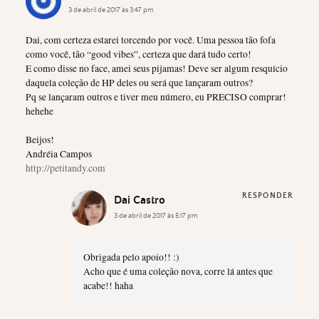
3 de abril de 2017 às 3:47 pm
Dai, com certeza estarei torcendo por você. Uma pessoa tão fofa
como você, tão “good vibes”, certeza que dará tudo certo!
E como disse no face, amei seus pijamas! Deve ser algum resquício
daquela coleção de HP deles ou será que lançaram outros?
Pq se lançaram outros e tiver meu número, eu PRECISO comprar!
hehehe
Beijos!
Andréia Campos
http://petitandy.com
RESPONDER
Dai Castro
3 de abril de 2017 às 5:17 pm
Obrigada pelo apoio!! :)
Acho que é uma coleção nova, corre lá antes que
acabe!! haha