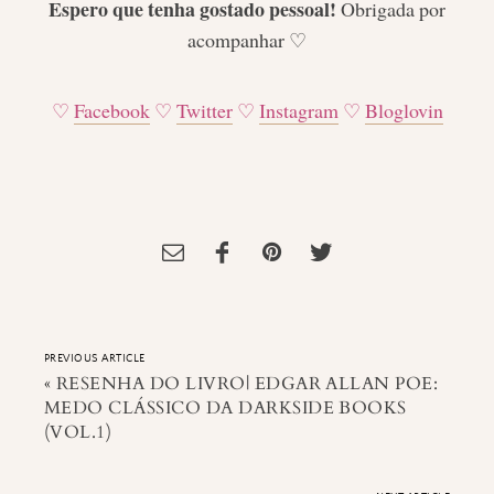
Espero que tenha gostado pessoal!
Obrigada por
acompanhar
♡
♡
Facebook
♡
Twitter
♡
Instagram
♡
Bloglovin
Tagged:
Canecas
,
Coleção Harry Potter
,
Especial Harry Potter
,
Harry
Potter
,
LIfestyle
,
Moda Geek
,
Pijamas
PREVIOUS ARTICLE
«
RESENHA DO LIVRO| EDGAR ALLAN POE:
MEDO CLÁSSICO DA DARKSIDE BOOKS
(VOL.1)