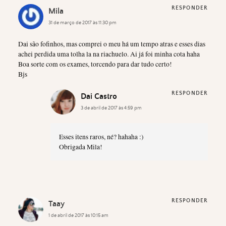
RESPONDER
Mila
31 de março de 2017 às 11:30 pm
Dai são fofinhos, mas comprei o meu há um tempo atras e esses dias
achei perdida uma tolha la na riachuelo. Ai já foi minha cota haha
Boa sorte com os exames, torcendo para dar tudo certo!
Bjs
RESPONDER
Dai Castro
3 de abril de 2017 às 4:59 pm
Esses itens raros, né? hahaha :)
Obrigada Mila!
RESPONDER
Taay
1 de abril de 2017 às 10:15 am