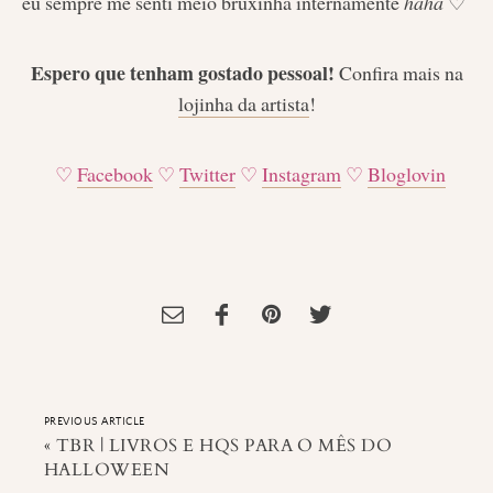
eu sempre me senti meio bruxinha internamente
haha
♡
Espero que tenham gostado pessoal!
Confira mais na
lojinha da artista
!
♡
Facebook
♡
Twitter
♡
Instagram
♡
Bloglovin
Tagged:
Arte
,
bruxinhas
,
Especial Halloween
,
Ilustrações
,
Ilustrações
de Harry Potter
,
mori raito
PREVIOUS ARTICLE
«
TBR | LIVROS E HQS PARA O MÊS DO
HALLOWEEN