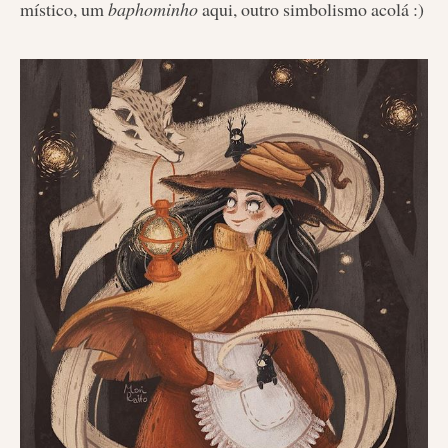
místico, um
baphominho
aqui, outro simbolismo acolá :)