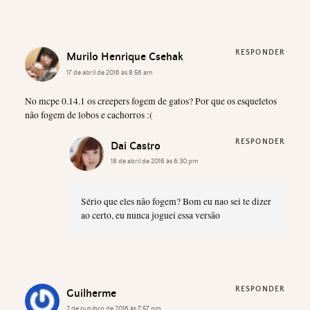
RESPONDER
Murilo Henrique Csehak
17 de abril de 2016 às 8:56 am
No mcpe 0.14.1 os creepers fogem de gatos? Por que os esqueletos
não fogem de lobos e cachorros :(
RESPONDER
Dai Castro
18 de abril de 2016 às 6:30 pm
Sério que eles não fogem? Bom eu nao sei te dizer
ao certo, eu nunca joguei essa versão
RESPONDER
Guilherme
2 de outubro de 2016 às 7:57 pm