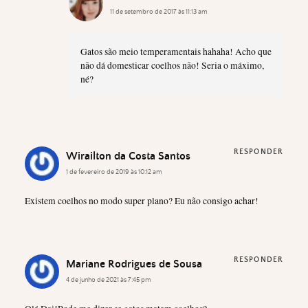
11 de setembro de 2017 às 11:13 am
Gatos são meio temperamentais hahaha! Acho que
não dá domesticar coelhos não! Seria o máximo,
né?
RESPONDER
Wirailton da Costa Santos
1 de fevereiro de 2019 às 10:12 am
Existem coelhos no modo super plano? Eu não consigo achar!
RESPONDER
Mariane Rodrigues de Sousa
4 de junho de 2021 às 7:45 pm