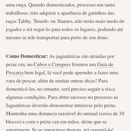
uma onça. Quando domesticados, processo um tanto
trabalhoso, irão adquirir a aparência de gatinhos das
raças Tabby,
Tuxedo
ou
Siames
, não terão mais medo do
jogador e irá segui-lo para todos os lugares, podendo até
mesmo se tele transportar para perto de seu dono.
Como Domesticar:
As jaguatiricas são atraídas por
peixe cru, no
Cubos e Creepers
fizemos um
Guia de
Pescaria
bem legal, lá você pode aprender a fazer uma
vara de pescar, além de muitas outras dicas! Para
domesticá-las, no entanto, será preciso seguir a risca
algumas condições. Para obter sucesso no processo as
Jaguatiricas deverão demonstrar interesse pelo peixe.
Mantenha uma distancia razoável do animal (cerca de 10
blocos) e com o peixe cru em mãos, deixe que se
aproximem. Se se aproximar demais, irá espantá-lo!