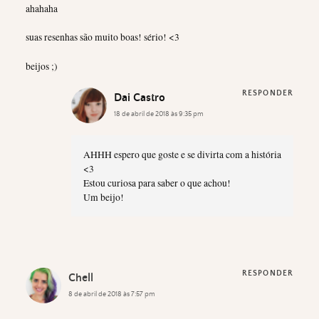
ahahaha
suas resenhas são muito boas! sério! <3
beijos ;)
RESPONDER
Dai Castro
18 de abril de 2018 às 9:35 pm
AHHH espero que goste e se divirta com a história
<3
Estou curiosa para saber o que achou!
Um beijo!
RESPONDER
Chell
8 de abril de 2018 às 7:57 pm