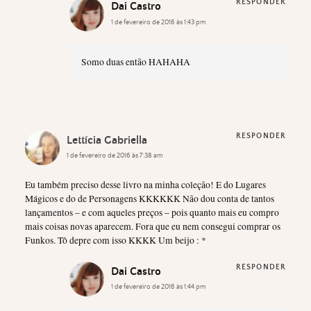
RESPONDER
Dai Castro
1 de fevereiro de 2016 às 1:43 pm
Somo duas então HAHAHA
RESPONDER
Lettícia Gabriella
1 de fevereiro de 2016 às 7:38 am
Eu também preciso desse livro na minha coleção! E do Lugares
Mágicos e do de Personagens KKKKKK Não dou conta de tantos
lançamentos – e com aqueles preços – pois quanto mais eu compro
mais coisas novas aparecem. Fora que eu nem consegui comprar os
Funkos. Tô depre com isso KKKK Um beijo : *
RESPONDER
Dai Castro
1 de fevereiro de 2016 às 1:44 pm