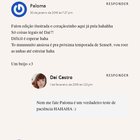
RESPONDER
Paloma
30 de janeiro de 2016 às 7:27 pm
Falou edição ilustrada o coraçãozinho aqui já pula hahahha
Só coisas legais né Dai?!
Difícil é esperar haha
To muuuuuito ansiosa é pra próxima temporada de Sense8, vou roer
as unhas até estreiar haha
Um beijo <3
RESPONDER
Dai Castro
1 de fevereiro de 2016 às 1:23 pm
Nem me fale Paloma é um verdadeiro teste de
paciência HAHAHA :)