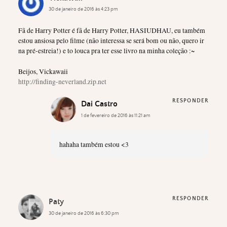
30 de janeiro de 2016 às 4:23 pm
Fã de Harry Potter é fã de Harry Potter, HASIUDHAU, eu também
estou ansiosa pelo filme (não interessa se será bom ou não, quero ir
na pré-estreia!) e to louca pra ter esse livro na minha coleção :~
Beijos, Vickawaii
http://finding-neverland.zip.net
RESPONDER
Dai Castro
1 de fevereiro de 2016 às 11:21 am
hahaha também estou <3
RESPONDER
Paty
30 de janeiro de 2016 às 6:30 pm