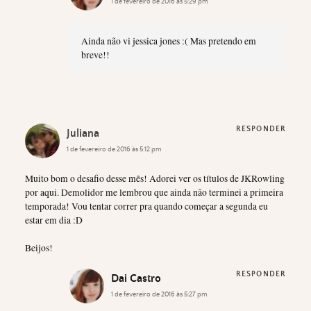
1 de fevereiro de 2016 às 5:29 pm
Ainda não vi jessica jones :( Mas pretendo em
breve!!
RESPONDER
Juliana
1 de fevereiro de 2016 às 5:12 pm
Muito bom o desafio desse mês! Adorei ver os títulos de JKRowling
por aqui. Demolidor me lembrou que ainda não terminei a primeira
temporada! Vou tentar correr pra quando começar a segunda eu
estar em dia :D
Beijos!
RESPONDER
Dai Castro
1 de fevereiro de 2016 às 5:27 pm